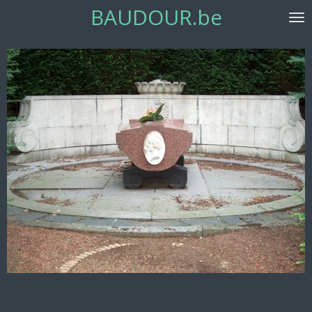
BAUDOUR.be
Passer
au
contenu
principal